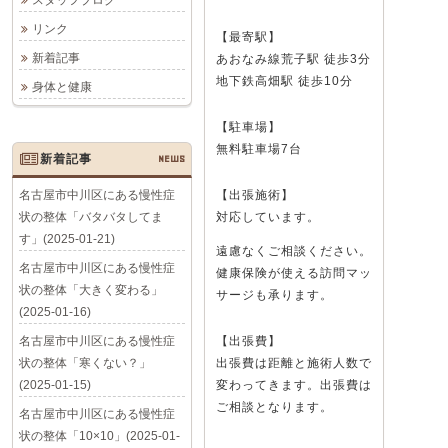
スタッフブログ
リンク
【最寄駅】
新着記事
あおなみ線荒子駅 徒歩3分
地下鉄高畑駅 徒歩10分
身体と健康
【駐車場】
無料駐車場7台
新着記事
NEWS
名古屋市中川区にある慢性症
【出張施術】
状の整体「バタバタしてま
対応しています。
す」(2025-01-21)
遠慮なくご相談ください。
名古屋市中川区にある慢性症
健康保険が使える訪問マッ
状の整体「大きく変わる」
サージも承ります。
(2025-01-16)
名古屋市中川区にある慢性症
【出張費】
状の整体「寒くない？」
出張費は距離と施術人数で
(2025-01-15)
変わってきます。出張費は
ご相談となります。
名古屋市中川区にある慢性症
状の整体「10×10」(2025-01-