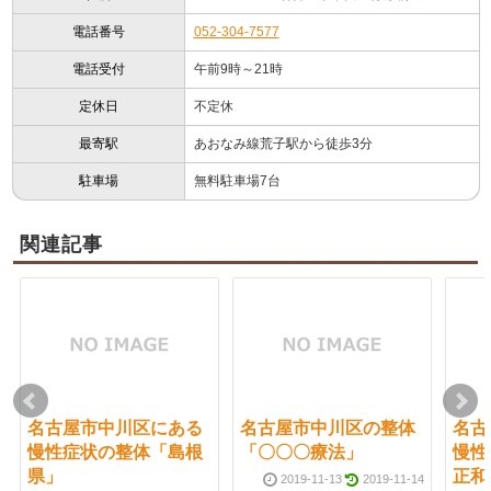
電話番号
052-304-7577
電話受付
午前9時～21時
定休日
不定休
最寄駅
あおなみ線荒子駅から徒歩3分
駐車場
無料駐車場7台
関連記事
名古屋市中川区にある
名古屋市中川区の整体
名古
慢性症状の整体「島根
「〇〇〇療法」
慢性
県」
正和
2019-11-13
2019-11-14