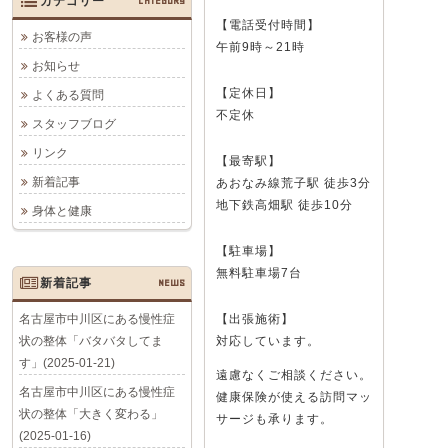
カテゴリー
CATEGORY
【電話受付時間】
お客様の声
午前9時～21時
お知らせ
【定休日】
よくある質問
不定休
スタッフブログ
リンク
【最寄駅】
新着記事
あおなみ線荒子駅 徒歩3分
地下鉄高畑駅 徒歩10分
身体と健康
【駐車場】
無料駐車場7台
新着記事
NEWS
名古屋市中川区にある慢性症
【出張施術】
状の整体「バタバタしてま
対応しています。
す」(2025-01-21)
遠慮なくご相談ください。
名古屋市中川区にある慢性症
健康保険が使える訪問マッ
状の整体「大きく変わる」
サージも承ります。
(2025-01-16)