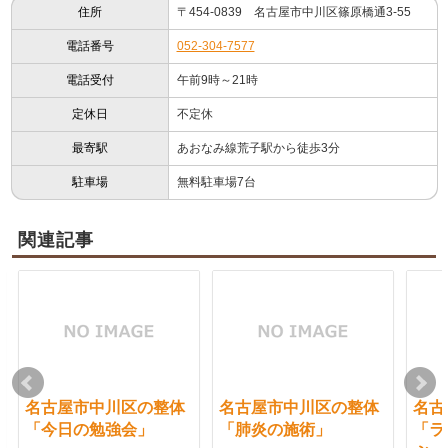
住所
〒454-0839 名古屋市中川区篠原橋通3-55
電話番号
052-304-7577
電話受付
午前9時～21時
定休日
不定休
最寄駅
あおなみ線荒子駅から徒歩3分
駐車場
無料駐車場7台
関連記事
名古屋市中川区の整体
名古屋市中川区の整体
名古
「今日の勉強会」
「肺炎の施術」
「ラ