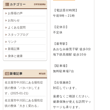
カテゴリー
CATEGORY
【電話受付時間】
お客様の声
午前9時～21時
お知らせ
【定休日】
よくある質問
不定休
スタッフブログ
リンク
【最寄駅】
新着記事
あおなみ線荒子駅 徒歩3分
地下鉄高畑駅 徒歩10分
身体と健康
【駐車場】
無料駐車場7台
新着記事
NEWS
名古屋市中川区にある慢性症
【出張施術】
状の整体「バタバタしてま
対応しています。
す」(2025-01-21)
遠慮なくご相談ください。
名古屋市中川区にある慢性症
健康保険が使える訪問マッ
状の整体「大きく変わる」
サージも承ります。