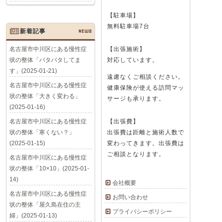
【駐車場】
無料駐車場7台
新着記事
NEWS
名古屋市中川区にある慢性症
【出張施術】
状の整体「バタバタしてま
対応しています。
す」(2025-01-21)
遠慮なくご相談ください。
名古屋市中川区にある慢性症
健康保険が使える訪問マッ
状の整体「大きく変わる」
サージも承ります。
(2025-01-16)
名古屋市中川区にある慢性症
【出張費】
状の整体「寒くない？」
出張費は距離と施術人数で
(2025-01-15)
変わってきます。出張費は
ご相談となります。
名古屋市中川区にある慢性症
状の整体「10×10」(2025-01-
14)
会社概要
名古屋市中川区にある慢性症
お問い合わせ
状の整体「屋久島在住の主
プライバシーポリシー
婦」(2025-01-13)