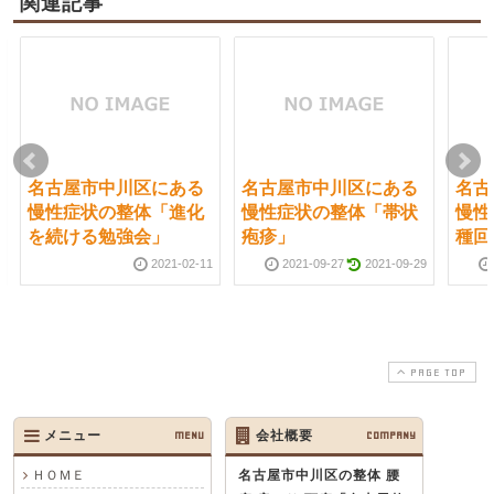
関連記事
名古屋市中川区にある
名古屋市中川区にある
名古
慢性症状の整体「進化
慢性症状の整体「帯状
慢性
を続ける勉強会」
疱疹」
種回
2021-02-11
2021-09-27
2021-09-29
PAGE TOP
メニュー
MENU
会社概要
COMPANY
ＨＯＭＥ
名古屋市中川区の整体 腰