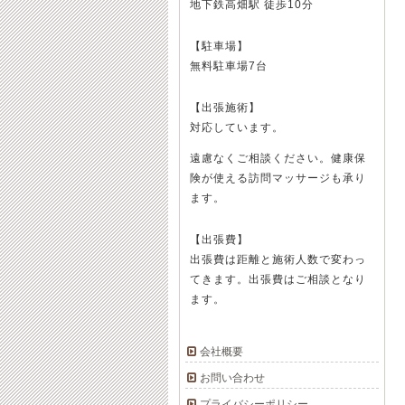
地下鉄高畑駅 徒歩10分
【駐車場】
無料駐車場7台
【出張施術】
対応しています。
遠慮なくご相談ください。健康保
険が使える訪問マッサージも承り
ます。
【出張費】
出張費は距離と施術人数で変わっ
てきます。出張費はご相談となり
ます。
会社概要
お問い合わせ
プライバシーポリシー