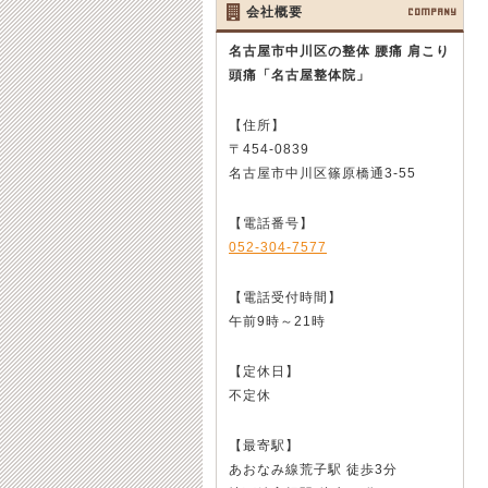
会社概要
COMPANY
名古屋市中川区の整体 腰痛 肩こり
頭痛
「名古屋整体院」
【住所】
〒454-0839
名古屋市中川区篠原橋通3-55
【電話番号】
052-304-7577
【電話受付時間】
午前9時～21時
【定休日】
不定休
【最寄駅】
あおなみ線荒子駅 徒歩3分