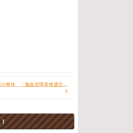
害の整体 「脳血管障害後遺症」
»
ト！