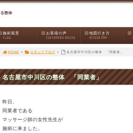
施術風景
お客様の声
地図行き方
FLOW
CUSTOMER'S VOICES
ACCESS MAP
HOME
>
スタッフブログ
>
名古屋市中川区の整体 「同業者」
名古屋市中川区の整体 「同業者」
昨日、
同業者である
マッサージ師の女性先生が
施術に来ました。