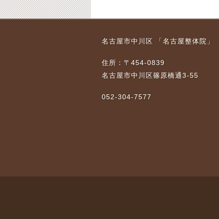
ある
名古屋市中川区の整体
名古屋市中川区にある
名古屋市中川区 「名古屋整体院」
毎日
「手首の骨折」
慢性症状の整体「自律
神経の症状」
2020-10-27
2020-10-28
住所：〒454-0839
5-01-08
2023-09-28
2023-10-01
名古屋市中川区篠原橋通3-55
052-304-7577