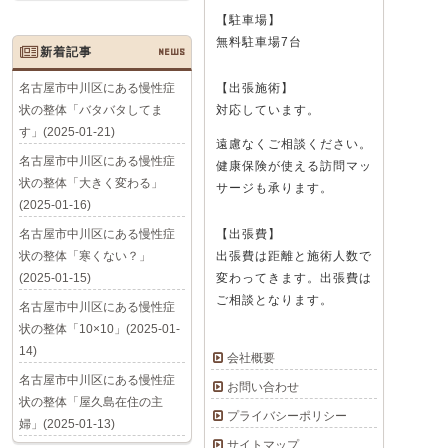
【駐車場】
無料駐車場7台
新着記事
NEWS
名古屋市中川区にある慢性症
【出張施術】
状の整体「バタバタしてま
対応しています。
す」(2025-01-21)
遠慮なくご相談ください。
名古屋市中川区にある慢性症
健康保険が使える訪問マッ
状の整体「大きく変わる」
サージも承ります。
(2025-01-16)
名古屋市中川区にある慢性症
【出張費】
状の整体「寒くない？」
出張費は距離と施術人数で
(2025-01-15)
変わってきます。出張費は
ご相談となります。
名古屋市中川区にある慢性症
状の整体「10×10」(2025-01-
14)
会社概要
名古屋市中川区にある慢性症
お問い合わせ
状の整体「屋久島在住の主
プライバシーポリシー
婦」(2025-01-13)
サイトマップ