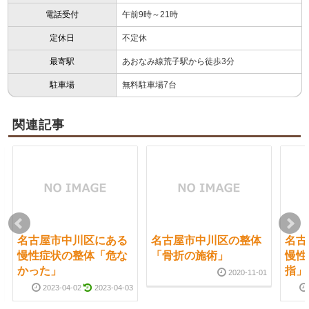
電話受付
午前9時～21時
定休日
不定休
最寄駅
あおなみ線荒子駅から徒歩3分
駐車場
無料駐車場7台
関連記事
名古屋市中川区にある
名古屋市中川区の整体
名古
慢性症状の整体「危な
「骨折の施術」
慢性
かった」
指」
2020-11-01
2023-04-02
2023-04-03