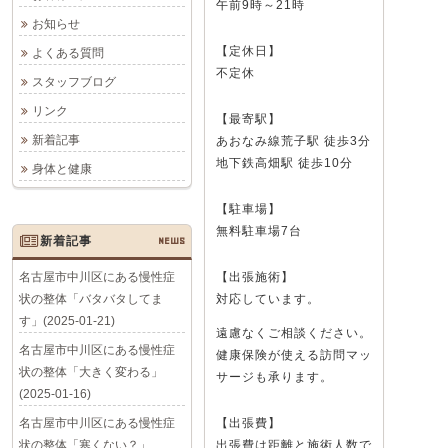
午前9時～21時
お知らせ
【定休日】
よくある質問
不定休
スタッフブログ
リンク
【最寄駅】
新着記事
あおなみ線荒子駅 徒歩3分
地下鉄高畑駅 徒歩10分
身体と健康
【駐車場】
無料駐車場7台
新着記事
NEWS
名古屋市中川区にある慢性症
【出張施術】
状の整体「バタバタしてま
対応しています。
す」(2025-01-21)
遠慮なくご相談ください。
名古屋市中川区にある慢性症
健康保険が使える訪問マッ
状の整体「大きく変わる」
サージも承ります。
(2025-01-16)
名古屋市中川区にある慢性症
【出張費】
状の整体「寒くない？」
出張費は距離と施術人数で