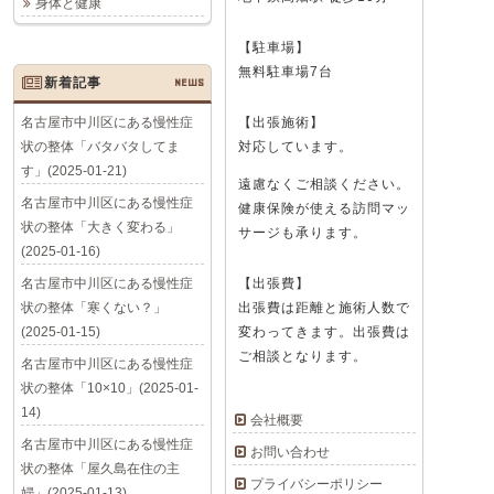
身体と健康
【駐車場】
無料駐車場7台
新着記事
NEWS
名古屋市中川区にある慢性症
【出張施術】
状の整体「バタバタしてま
対応しています。
す」(2025-01-21)
遠慮なくご相談ください。
名古屋市中川区にある慢性症
健康保険が使える訪問マッ
状の整体「大きく変わる」
サージも承ります。
(2025-01-16)
名古屋市中川区にある慢性症
【出張費】
状の整体「寒くない？」
出張費は距離と施術人数で
(2025-01-15)
変わってきます。出張費は
ご相談となります。
名古屋市中川区にある慢性症
状の整体「10×10」(2025-01-
14)
会社概要
名古屋市中川区にある慢性症
お問い合わせ
状の整体「屋久島在住の主
プライバシーポリシー
婦」(2025-01-13)