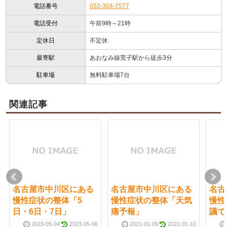
電話番号
052-304-7577
電話受付
午前9時～21時
定休日
不定休
最寄駅
あおなみ線荒子駅から徒歩3分
駐車場
無料駐車場7台
関連記事
名古屋市中川区にある
名古屋市中川区にある
名古
慢性症状の整体「5
慢性症状の整体「天気
慢性
日・6日・7日」
痛予報」
議で
2023-05-04
2023-05-06
2021-01-09
2021-01-10