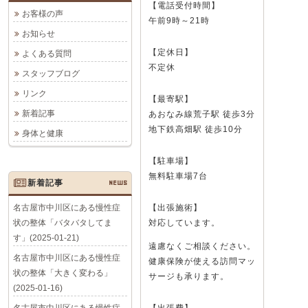
【電話受付時間】
お客様の声
午前9時～21時
お知らせ
【定休日】
よくある質問
不定休
スタッフブログ
リンク
【最寄駅】
新着記事
あおなみ線荒子駅 徒歩3分
地下鉄高畑駅 徒歩10分
身体と健康
【駐車場】
無料駐車場7台
新着記事
NEWS
名古屋市中川区にある慢性症
【出張施術】
状の整体「バタバタしてま
対応しています。
す」(2025-01-21)
遠慮なくご相談ください。
名古屋市中川区にある慢性症
健康保険が使える訪問マッ
状の整体「大きく変わる」
サージも承ります。
(2025-01-16)