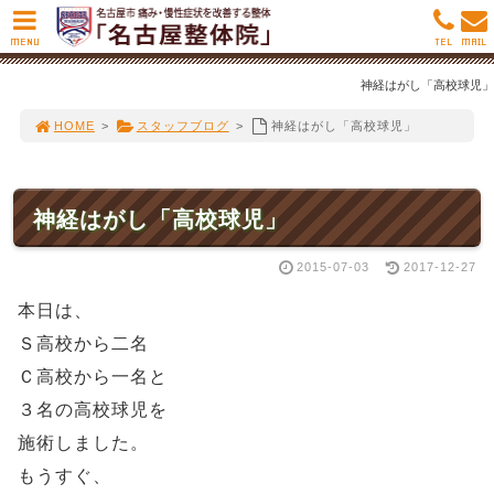
MENU
TEL
MAIL
神経はがし「高校球児」
HOME
>
スタッフブログ
>
神経はがし「高校球児」
神経はがし「高校球児」
2015-07-03
2017-12-27
本日は、
Ｓ高校から二名
Ｃ高校から一名と
３名の高校球児を
施術しました。
もうすぐ、