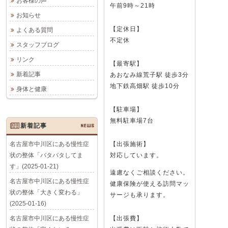
お客様の声
午前9時～21時
お知らせ
【定休日】
よくある質問
不定休
スタッフブログ
リンク
【最寄駅】
新着記事
あおなみ線荒子駅 徒歩3分
地下鉄高畑駅 徒歩10分
身体と健康
【駐車場】
無料駐車場7台
新着記事
NEWS
名古屋市中川区にある慢性症
【出張施術】
状の整体「バタバタしてま
対応しています。
す」(2025-01-21)
遠慮なくご相談ください。
名古屋市中川区にある慢性症
健康保険が使える訪問マッ
状の整体「大きく変わる」
サージも承ります。
(2025-01-16)
名古屋市中川区にある慢性症
【出張費】