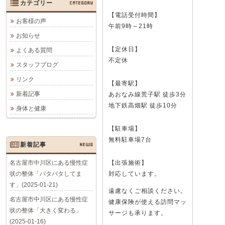
カテゴリー
CATEGORY
【電話受付時間】
お客様の声
午前9時～21時
お知らせ
【定休日】
よくある質問
不定休
スタッフブログ
リンク
【最寄駅】
新着記事
あおなみ線荒子駅 徒歩3分
地下鉄高畑駅 徒歩10分
身体と健康
【駐車場】
無料駐車場7台
新着記事
NEWS
名古屋市中川区にある慢性症
【出張施術】
状の整体「バタバタしてま
対応しています。
す」(2025-01-21)
遠慮なくご相談ください。
名古屋市中川区にある慢性症
健康保険が使える訪問マッ
状の整体「大きく変わる」
サージも承ります。
(2025-01-16)