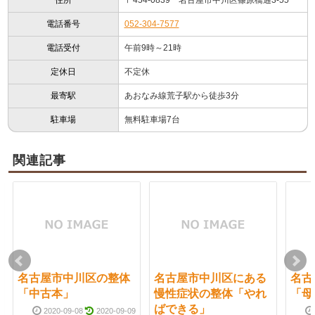
電話番号
052-304-7577
電話受付
午前9時～21時
定休日
不定休
最寄駅
あおなみ線荒子駅から徒歩3分
駐車場
無料駐車場7台
関連記事
名古屋市中川区の整体
名古屋市中川区にある
名古
「中古本」
慢性症状の整体「やれ
「母
ばできる」
2020-09-08
2020-09-09