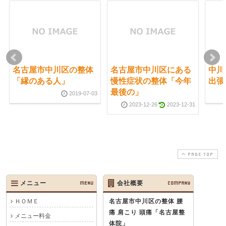
名古屋市中川区の整体
名古屋市中川区にある
中川
「縁のある人」
慢性症状の整体「今年
出張
最後の」
2019-07-03
2023-12-26
2023-12-31
PAGE TOP
メニュー
MENU
会社概要
COMPANY
ＨＯＭＥ
名古屋市中川区の整体 腰
痛 肩こり 頭痛
「名古屋整
メニュー料金
体院」