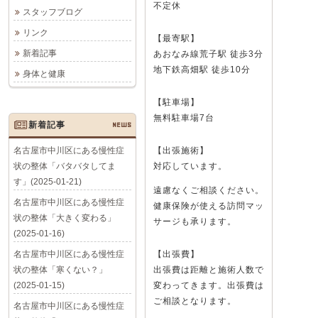
不定休
スタッフブログ
リンク
【最寄駅】
新着記事
あおなみ線荒子駅 徒歩3分
地下鉄高畑駅 徒歩10分
身体と健康
【駐車場】
無料駐車場7台
新着記事
NEWS
名古屋市中川区にある慢性症
【出張施術】
状の整体「バタバタしてま
対応しています。
す」(2025-01-21)
遠慮なくご相談ください。
名古屋市中川区にある慢性症
健康保険が使える訪問マッ
状の整体「大きく変わる」
サージも承ります。
(2025-01-16)
名古屋市中川区にある慢性症
【出張費】
状の整体「寒くない？」
出張費は距離と施術人数で
(2025-01-15)
変わってきます。出張費は
ご相談となります。
名古屋市中川区にある慢性症