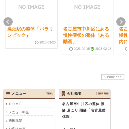
高畑駅の整体「パラリ
名古屋市中川区にある
名古
ンピック」
慢性症状の整体「ある
慢性
動画」
内に
2018-03-20
2023-02-15
2023-02-16
PAGE TOP
メニュー
MENU
会社概要
COMPANY
ＨＯＭＥ
名古屋市中川区の整体 腰
痛 肩こり 頭痛
「名古屋整
メニュー料金
体院」
施術風景