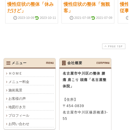
慢性症状の整体「休み
慢性症状の整体「無観
慢性
だけど」
客」
従事
2023-10-09
2023-10-11
2021-07-08
2021-07-09
PAGE TOP
メニュー
MENU
会社概要
COMPANY
ＨＯＭＥ
名古屋市中川区の整体 腰
痛 肩こり 頭痛
「名古屋整
メニュー料金
体院」
施術風景
お客様の声
【住所】
〒454-0839
地図行き方
名古屋市中川区篠原橋通3-
プロフィール
55
お問い合わせ