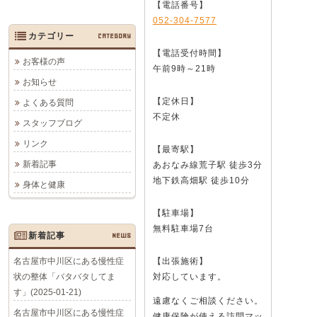
【電話番号】
052-304-7577
カテゴリー
CATEGORY
【電話受付時間】
お客様の声
午前9時～21時
お知らせ
【定休日】
よくある質問
不定休
スタッフブログ
リンク
【最寄駅】
新着記事
あおなみ線荒子駅 徒歩3分
地下鉄高畑駅 徒歩10分
身体と健康
【駐車場】
無料駐車場7台
新着記事
NEWS
名古屋市中川区にある慢性症
【出張施術】
状の整体「バタバタしてま
対応しています。
す」(2025-01-21)
遠慮なくご相談ください。
名古屋市中川区にある慢性症
健康保険が使える訪問マッ