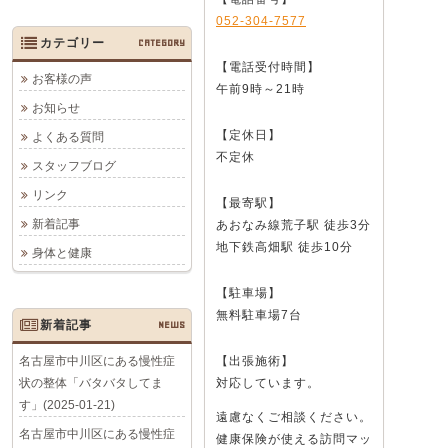
052-304-7577
カテゴリー
CATEGORY
【電話受付時間】
お客様の声
午前9時～21時
お知らせ
【定休日】
よくある質問
不定休
スタッフブログ
リンク
【最寄駅】
新着記事
あおなみ線荒子駅 徒歩3分
地下鉄高畑駅 徒歩10分
身体と健康
【駐車場】
無料駐車場7台
新着記事
NEWS
名古屋市中川区にある慢性症
【出張施術】
状の整体「バタバタしてま
対応しています。
す」(2025-01-21)
遠慮なくご相談ください。
名古屋市中川区にある慢性症
健康保険が使える訪問マッ