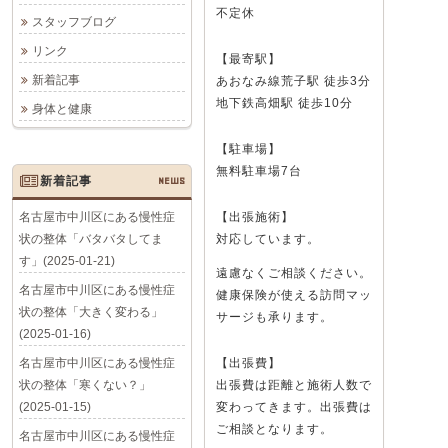
不定休
スタッフブログ
リンク
【最寄駅】
新着記事
あおなみ線荒子駅 徒歩3分
地下鉄高畑駅 徒歩10分
身体と健康
【駐車場】
無料駐車場7台
新着記事
NEWS
名古屋市中川区にある慢性症
【出張施術】
状の整体「バタバタしてま
対応しています。
す」(2025-01-21)
遠慮なくご相談ください。
名古屋市中川区にある慢性症
健康保険が使える訪問マッ
状の整体「大きく変わる」
サージも承ります。
(2025-01-16)
名古屋市中川区にある慢性症
【出張費】
状の整体「寒くない？」
出張費は距離と施術人数で
(2025-01-15)
変わってきます。出張費は
ご相談となります。
名古屋市中川区にある慢性症