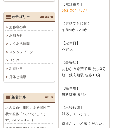
【電話番号】
052-304-7577
カテゴリー
CATEGORY
【電話受付時間】
お客様の声
午前9時～21時
お知らせ
【定休日】
よくある質問
不定休
スタッフブログ
リンク
【最寄駅】
新着記事
あおなみ線荒子駅 徒歩3分
地下鉄高畑駅 徒歩10分
身体と健康
【駐車場】
無料駐車場7台
新着記事
NEWS
名古屋市中川区にある慢性症
【出張施術】
状の整体「バタバタしてま
対応しています。
す」(2025-01-21)
遠慮なくご相談ください。