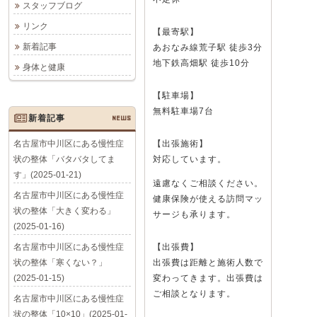
スタッフブログ
リンク
【最寄駅】
新着記事
あおなみ線荒子駅 徒歩3分
地下鉄高畑駅 徒歩10分
身体と健康
【駐車場】
無料駐車場7台
新着記事
NEWS
名古屋市中川区にある慢性症
【出張施術】
状の整体「バタバタしてま
対応しています。
す」(2025-01-21)
遠慮なくご相談ください。
名古屋市中川区にある慢性症
健康保険が使える訪問マッ
状の整体「大きく変わる」
サージも承ります。
(2025-01-16)
名古屋市中川区にある慢性症
【出張費】
状の整体「寒くない？」
出張費は距離と施術人数で
(2025-01-15)
変わってきます。出張費は
ご相談となります。
名古屋市中川区にある慢性症
状の整体「10×10」(2025-01-