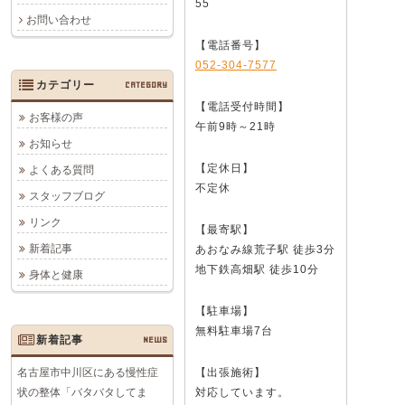
55
お問い合わせ
【電話番号】
052-304-7577
カテゴリー
CATEGORY
【電話受付時間】
お客様の声
午前9時～21時
お知らせ
【定休日】
よくある質問
不定休
スタッフブログ
リンク
【最寄駅】
新着記事
あおなみ線荒子駅 徒歩3分
地下鉄高畑駅 徒歩10分
身体と健康
【駐車場】
無料駐車場7台
新着記事
NEWS
名古屋市中川区にある慢性症
【出張施術】
状の整体「バタバタしてま
対応しています。