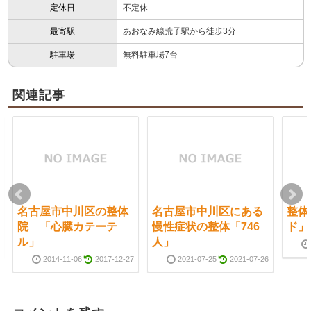
定休日
不定休
最寄駅
あおなみ線荒子駅から徒歩3分
駐車場
無料駐車場7台
関連記事
名古屋市中川区の整体
名古屋市中川区にある
整体
院 「心臓カテーテ
慢性症状の整体「746
ド」
ル」
人」
2014-11-06
2017-12-27
2021-07-25
2021-07-26