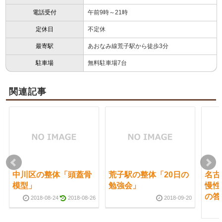
電話受付
午前9時～21時
定休日
不定休
最寄駅
あおなみ線荒子駅から徒歩3分
駐車場
無料駐車場7台
関連記事
中川区の整体「頭蓋骨
荒子駅の整体「20日の
名古
模型」
勉強会」
慢性
の答
2018-08-24
2018-08-26
2018-09-20