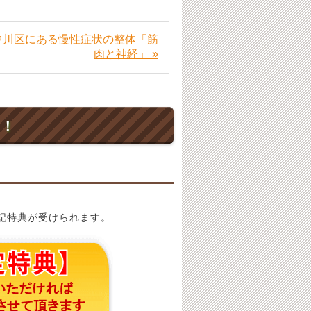
中川区にある慢性症状の整体「筋
肉と神経」 »
ト！
記特典が受けられます。