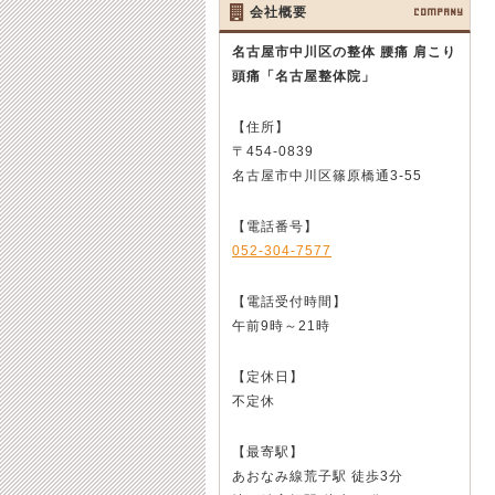
会社概要
COMPANY
名古屋市中川区の整体 腰痛 肩こり
頭痛
「名古屋整体院」
【住所】
〒454-0839
名古屋市中川区篠原橋通3-55
【電話番号】
052-304-7577
【電話受付時間】
午前9時～21時
【定休日】
不定休
【最寄駅】
あおなみ線荒子駅 徒歩3分