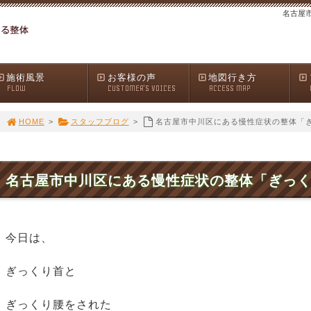
名古屋
施術風景
お客様の声
地図行き方
FLOW
CUSTOMER'S VOICES
ACCESS MAP
HOME
>
スタッフブログ
>
名古屋市中川区にある慢性症状の整体「
名古屋市中川区にある慢性症状の整体「ぎっ
今日は、
ぎっくり首と
ぎっくり腰をされた