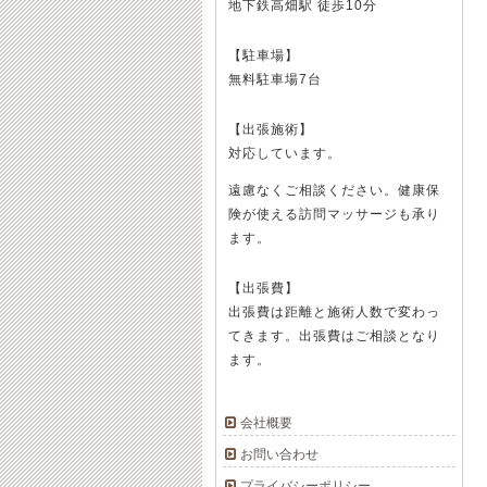
地下鉄高畑駅 徒歩10分
【駐車場】
無料駐車場7台
【出張施術】
対応しています。
遠慮なくご相談ください。健康保
険が使える訪問マッサージも承り
ます。
【出張費】
出張費は距離と施術人数で変わっ
てきます。出張費はご相談となり
ます。
会社概要
お問い合わせ
プライバシーポリシー