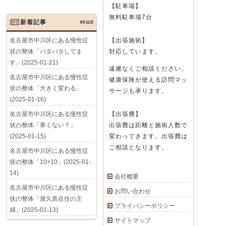
【駐車場】
無料駐車場7台
新着記事
NEWS
名古屋市中川区にある慢性症
【出張施術】
状の整体「バタバタしてま
対応しています。
す」(2025-01-21)
遠慮なくご相談ください。
名古屋市中川区にある慢性症
健康保険が使える訪問マッ
状の整体「大きく変わる」
サージも承ります。
(2025-01-16)
名古屋市中川区にある慢性症
【出張費】
状の整体「寒くない？」
出張費は距離と施術人数で
(2025-01-15)
変わってきます。出張費は
ご相談となります。
名古屋市中川区にある慢性症
状の整体「10×10」(2025-01-
14)
会社概要
名古屋市中川区にある慢性症
お問い合わせ
状の整体「屋久島在住の主
プライバシーポリシー
婦」(2025-01-13)
サイトマップ