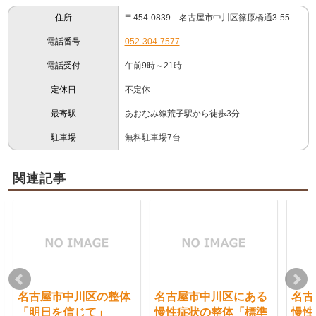
住所
〒454-0839 名古屋市中川区篠原橋通3-55
電話番号
052-304-7577
電話受付
午前9時～21時
定休日
不定休
最寄駅
あおなみ線荒子駅から徒歩3分
駐車場
無料駐車場7台
関連記事
名古屋市中川区の整体
名古屋市中川区にある
名古
「明日を信じて」
慢性症状の整体「標準
慢性