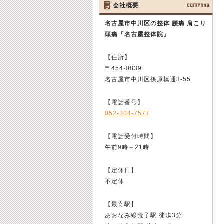
会社概要
COMPANY
名古屋市中川区の整体 腰痛 肩こり
頭痛
「名古屋整体院」
【住所】
〒454-0839
名古屋市中川区篠原橋通3-55
【電話番号】
052-304-7577
【電話受付時間】
午前9時～21時
【定休日】
不定休
【最寄駅】
あおなみ線荒子駅 徒歩3分