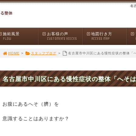
名
施術風景
お客様の声
地図行き方
FLOW
CUSTOMER'S VOICES
ACCESS MAP
HOME
>
スタッフブログ
>
名古屋市中川区にある慢性症状の整体「
名古屋市中川区にある慢性症状の整体「へそ
お腹にあるへそ（臍）を
意識することはありますか？