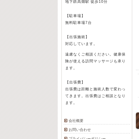
地下鉄高畑駅 徒歩10分
【駐車場】
無料駐車場7台
【出張施術】
対応しています。
遠慮なくご相談ください。健康保
険が使える訪問マッサージも承り
ます。
【出張費】
出張費は距離と施術人数で変わっ
てきます。出張費はご相談となり
ます。
会社概要
お問い合わせ
プライバシーポリシー