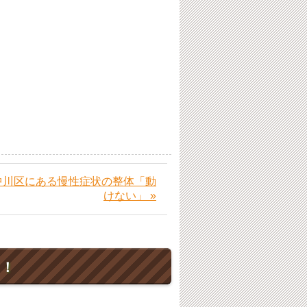
中川区にある慢性症状の整体「動
けない」 »
ト！