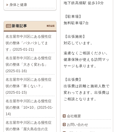
地下鉄高畑駅 徒歩10分
身体と健康
【駐車場】
無料駐車場7台
新着記事
NEWS
名古屋市中川区にある慢性症
【出張施術】
状の整体「バタバタしてま
対応しています。
す」(2025-01-21)
遠慮なくご相談ください。
名古屋市中川区にある慢性症
健康保険が使える訪問マッ
状の整体「大きく変わる」
サージも承ります。
(2025-01-16)
名古屋市中川区にある慢性症
【出張費】
状の整体「寒くない？」
出張費は距離と施術人数で
(2025-01-15)
変わってきます。出張費は
ご相談となります。
名古屋市中川区にある慢性症
状の整体「10×10」(2025-01-
14)
会社概要
名古屋市中川区にある慢性症
お問い合わせ
状の整体「屋久島在住の主