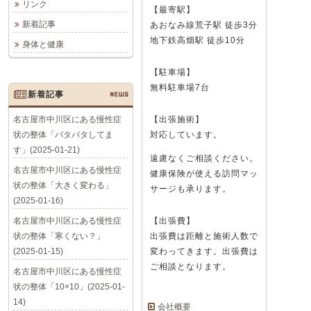
リンク
【最寄駅】
新着記事
あおなみ線荒子駅 徒歩3分
地下鉄高畑駅 徒歩10分
身体と健康
【駐車場】
無料駐車場7台
新着記事
NEWS
名古屋市中川区にある慢性症
【出張施術】
状の整体「バタバタしてま
対応しています。
す」(2025-01-21)
遠慮なくご相談ください。
名古屋市中川区にある慢性症
健康保険が使える訪問マッ
状の整体「大きく変わる」
サージも承ります。
(2025-01-16)
名古屋市中川区にある慢性症
【出張費】
状の整体「寒くない？」
出張費は距離と施術人数で
(2025-01-15)
変わってきます。出張費は
ご相談となります。
名古屋市中川区にある慢性症
状の整体「10×10」(2025-01-
14)
会社概要