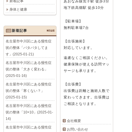
新着記事
あおなみ線荒子駅 徒歩3分
地下鉄高畑駅 徒歩10分
身体と健康
【駐車場】
無料駐車場7台
新着記事
NEWS
名古屋市中川区にある慢性症
【出張施術】
状の整体「バタバタしてま
対応しています。
す」(2025-01-21)
遠慮なくご相談ください。
名古屋市中川区にある慢性症
健康保険が使える訪問マッ
状の整体「大きく変わる」
サージも承ります。
(2025-01-16)
名古屋市中川区にある慢性症
【出張費】
状の整体「寒くない？」
出張費は距離と施術人数で
(2025-01-15)
変わってきます。出張費は
ご相談となります。
名古屋市中川区にある慢性症
状の整体「10×10」(2025-01-
14)
会社概要
名古屋市中川区にある慢性症
お問い合わせ