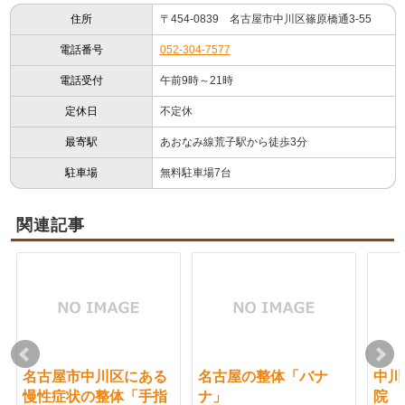
住所
〒454-0839 名古屋市中川区篠原橋通3-55
電話番号
052-304-7577
電話受付
午前9時～21時
定休日
不定休
最寄駅
あおなみ線荒子駅から徒歩3分
駐車場
無料駐車場7台
関連記事
名古屋市中川区にある
名古屋の整体「バナ
中川
慢性症状の整体「手指
ナ」
院 