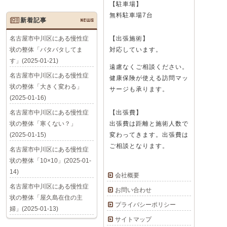
【駐車場】
無料駐車場7台
新着記事
NEWS
名古屋市中川区にある慢性症
【出張施術】
状の整体「バタバタしてま
対応しています。
す」(2025-01-21)
遠慮なくご相談ください。
名古屋市中川区にある慢性症
健康保険が使える訪問マッ
状の整体「大きく変わる」
サージも承ります。
(2025-01-16)
名古屋市中川区にある慢性症
【出張費】
状の整体「寒くない？」
出張費は距離と施術人数で
(2025-01-15)
変わってきます。出張費は
ご相談となります。
名古屋市中川区にある慢性症
状の整体「10×10」(2025-01-
14)
会社概要
名古屋市中川区にある慢性症
お問い合わせ
状の整体「屋久島在住の主
プライバシーポリシー
婦」(2025-01-13)
サイトマップ