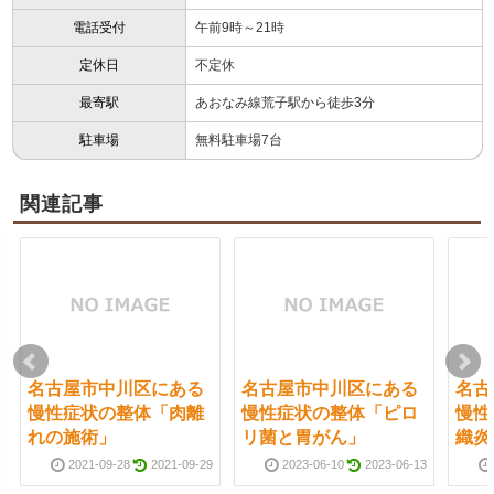
電話受付
午前9時～21時
定休日
不定休
最寄駅
あおなみ線荒子駅から徒歩3分
駐車場
無料駐車場7台
関連記事
名古屋市中川区にある
名古屋市中川区にある
名古
慢性症状の整体「肉離
慢性症状の整体「ピロ
慢性
れの施術」
リ菌と胃がん」
織炎
2021-09-28
2021-09-29
2023-06-10
2023-06-13