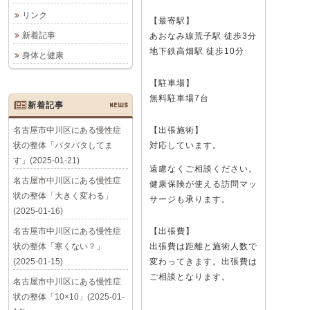
リンク
【最寄駅】
新着記事
あおなみ線荒子駅 徒歩3分
地下鉄高畑駅 徒歩10分
身体と健康
【駐車場】
無料駐車場7台
新着記事
NEWS
名古屋市中川区にある慢性症
【出張施術】
状の整体「バタバタしてま
対応しています。
す」(2025-01-21)
遠慮なくご相談ください。
名古屋市中川区にある慢性症
健康保険が使える訪問マッ
状の整体「大きく変わる」
サージも承ります。
(2025-01-16)
名古屋市中川区にある慢性症
【出張費】
状の整体「寒くない？」
出張費は距離と施術人数で
(2025-01-15)
変わってきます。出張費は
ご相談となります。
名古屋市中川区にある慢性症
状の整体「10×10」(2025-01-