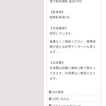
地下鉄高畑駅 徒歩10分
【駐車場】
無料駐車場7台
【出張施術】
対応しています。
遠慮なくご相談ください。健康保
険が使える訪問マッサージも承り
ます。
【出張費】
出張費は距離と施術人数で変わっ
てきます。出張費はご相談となり
ます。
会社概要
お問い合わせ
プライバシーポリシー