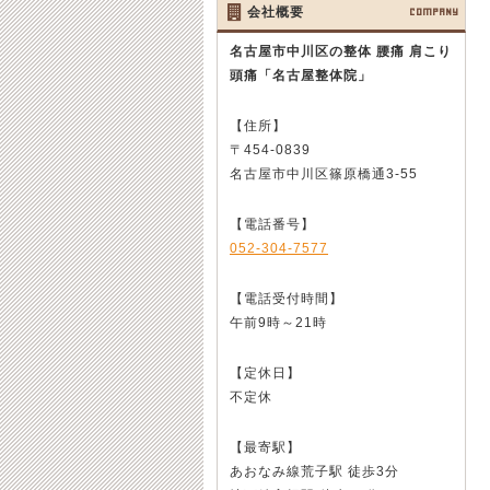
会社概要
COMPANY
名古屋市中川区の整体 腰痛 肩こり
頭痛
「名古屋整体院」
【住所】
〒454-0839
名古屋市中川区篠原橋通3-55
【電話番号】
052-304-7577
【電話受付時間】
午前9時～21時
【定休日】
不定休
【最寄駅】
あおなみ線荒子駅 徒歩3分