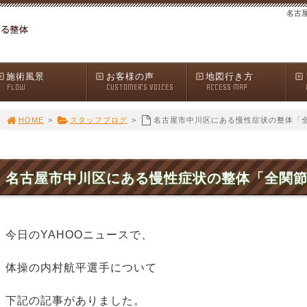
名古
施術風景
お客様の声
地図行き方
FLOW
CUSTOMER'S VOICES
ACCESS MAP
HOME
>
スタッフブログ
>
名古屋市中川区にある慢性症状の整体「
名古屋市中川区にある慢性症状の整体「全関
今日のYAHOOニュースで、
体操の内村航平選手について
下記の記事がありました。