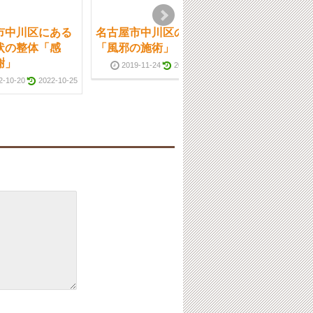
市中川区にある
名古屋市中川区の整体
名古屋市中川区
状の整体「感
「風邪の施術」
慢性症状の整体
謝」
ナの分析」
2019-11-24
2019-11-25
2-10-20
2022-10-25
2021-06-22