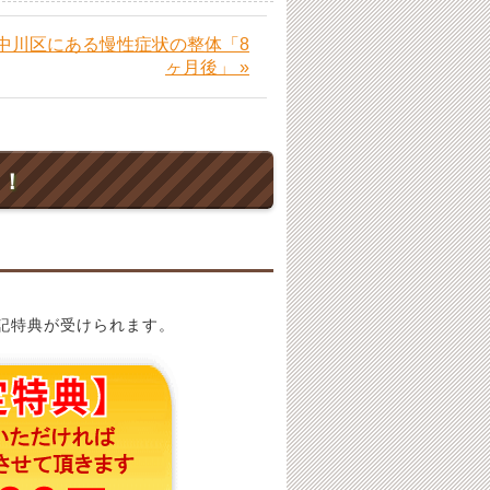
中川区にある慢性症状の整体「8
ヶ月後」 »
ト！
記特典が受けられます。