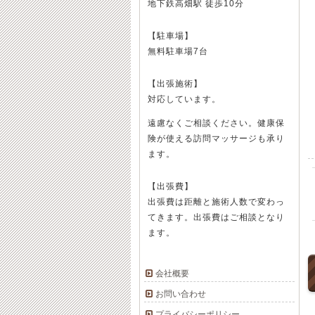
地下鉄高畑駅 徒歩10分
【駐車場】
無料駐車場7台
【出張施術】
対応しています。
遠慮なくご相談ください。健康保
険が使える訪問マッサージも承り
ます。
【出張費】
出張費は距離と施術人数で変わっ
てきます。出張費はご相談となり
ます。
会社概要
お問い合わせ
プライバシーポリシー