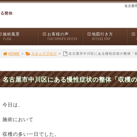
名古屋
施術風景
お客様の声
地図行き方
FLOW
CUSTOMER'S VOICES
ACCESS MAP
HOME
>
スタッフブログ
>
名古屋市中川区にある慢性症状の整体「
名古屋市中川区にある慢性症状の整体「収穫
今日は、
施術において
収穫の多い一日でした。