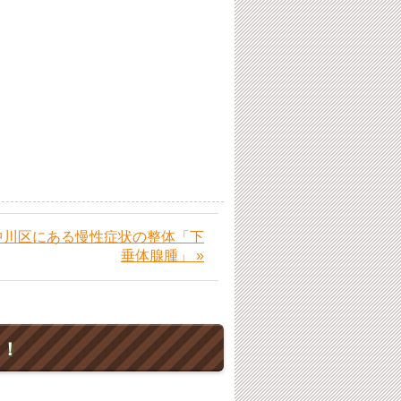
中川区にある慢性症状の整体「下
垂体腺腫」 »
ト！