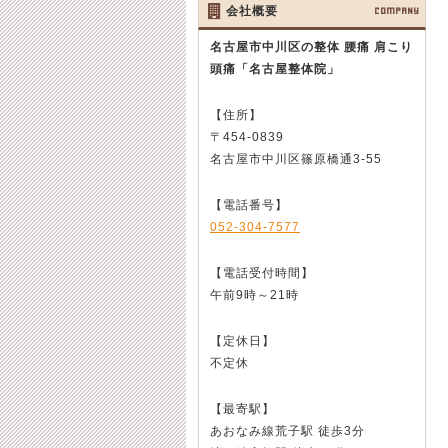
会社概要
COMPANY
名古屋市中川区の整体 腰痛 肩こり
頭痛
「名古屋整体院」
【住所】
〒454-0839
名古屋市中川区篠原橋通3-55
【電話番号】
052-304-7577
【電話受付時間】
午前9時～21時
【定休日】
不定休
【最寄駅】
あおなみ線荒子駅 徒歩3分