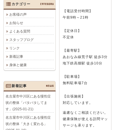
カテゴリー
CATEGORY
【電話受付時間】
お客様の声
午前9時～21時
お知らせ
【定休日】
よくある質問
不定休
スタッフブログ
リンク
【最寄駅】
新着記事
あおなみ線荒子駅 徒歩3分
地下鉄高畑駅 徒歩10分
身体と健康
【駐車場】
無料駐車場7台
新着記事
NEWS
名古屋市中川区にある慢性症
【出張施術】
状の整体「バタバタしてま
対応しています。
す」(2025-01-21)
遠慮なくご相談ください。
名古屋市中川区にある慢性症
健康保険が使える訪問マッ
状の整体「大きく変わる」
サージも承ります。