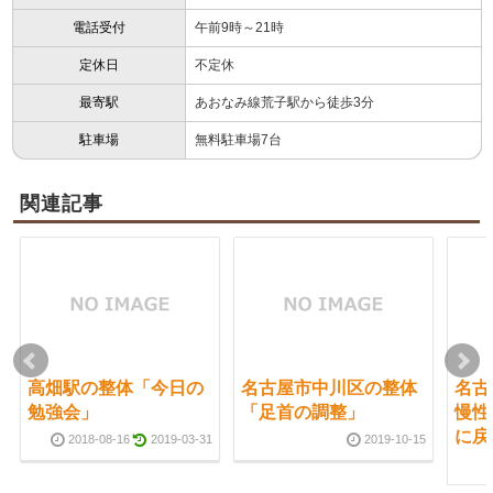
電話受付
午前9時～21時
定休日
不定休
最寄駅
あおなみ線荒子駅から徒歩3分
駐車場
無料駐車場7台
関連記事
高畑駅の整体「今日の
名古屋市中川区の整体
名古
勉強会」
「足首の調整」
慢性
に戻
2018-08-16
2019-03-31
2019-10-15