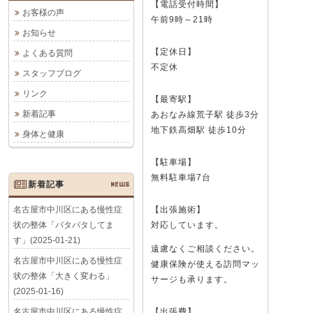
【電話受付時間】
お客様の声
午前9時～21時
お知らせ
【定休日】
よくある質問
不定休
スタッフブログ
リンク
【最寄駅】
新着記事
あおなみ線荒子駅 徒歩3分
地下鉄高畑駅 徒歩10分
身体と健康
【駐車場】
無料駐車場7台
新着記事
NEWS
名古屋市中川区にある慢性症
【出張施術】
状の整体「バタバタしてま
対応しています。
す」(2025-01-21)
遠慮なくご相談ください。
名古屋市中川区にある慢性症
健康保険が使える訪問マッ
状の整体「大きく変わる」
サージも承ります。
(2025-01-16)
名古屋市中川区にある慢性症
【出張費】