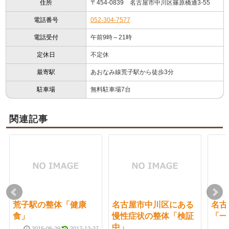
住所
〒454-0839 名古屋市中川区篠原橋通3-55
電話番号
052-304-7577
電話受付
午前9時～21時
定休日
不定休
最寄駅
あおなみ線荒子駅から徒歩3分
駐車場
無料駐車場7台
関連記事
荒子駅の整体「健康
名古屋市中川区にある
名古
食」
慢性症状の整体「検証
「一
中」
2015-06-29
2017-12-27