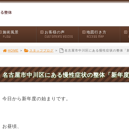
施術風景
お客様の声
地図行き方
FLOW
CUSTOMER'S VOICES
ACCESS MAP
HOME
>
スタッフブログ
>
名古屋市中川区にある慢性症状の整体「
名古屋市中川区にある慢性症状の整体「新年
今日から新年度の始まりです。
お昼頃、