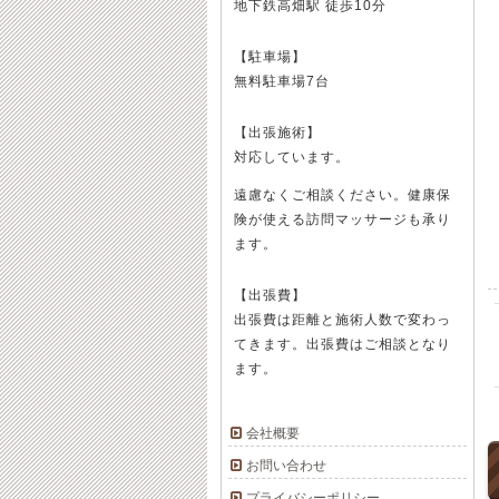
地下鉄高畑駅 徒歩10分
【駐車場】
無料駐車場7台
【出張施術】
対応しています。
遠慮なくご相談ください。健康保
険が使える訪問マッサージも承り
ます。
【出張費】
出張費は距離と施術人数で変わっ
てきます。出張費はご相談となり
ます。
会社概要
お問い合わせ
プライバシーポリシー