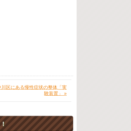
中川区にある慢性症状の整体「実
験装置」 »
ト！