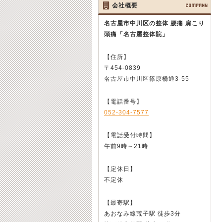
会社概要
COMPANY
名古屋市中川区の整体 腰痛 肩こり
頭痛
「名古屋整体院」
【住所】
〒454-0839
名古屋市中川区篠原橋通3-55
【電話番号】
052-304-7577
【電話受付時間】
午前9時～21時
【定休日】
不定休
【最寄駅】
あおなみ線荒子駅 徒歩3分