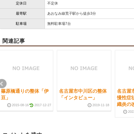
定休日
不定休
最寄駅
あおなみ線荒子駅から徒歩3分
駐車場
無料駐車場7台
関連記事
篠原橋通りの整体「伊
名古屋市中川区の整体
名古屋
豆」
「インタビュー」
慢性症
織炎の
2015-08-16
2017-12-27
2019-11-18
202