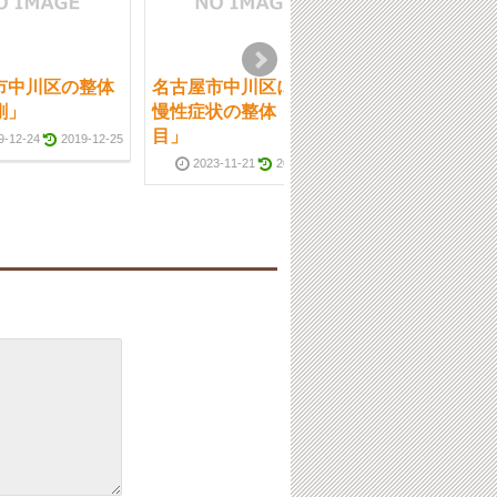
市中川区の整体
名古屋市中川区にある
名古屋市中川区
剛」
慢性症状の整体「3回
「老人ホーム」
目」
9-12-24
2019-12-25
2023-11-21
2023-12-03