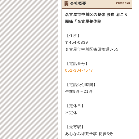
会社概要
COMPANY
名古屋市中川区の整体 腰痛 肩こり
頭痛
「名古屋整体院」
【住所】
〒454-0839
名古屋市中川区篠原橋通3-55
【電話番号】
052-304-7577
【電話受付時間】
午前9時～21時
【定休日】
不定休
【最寄駅】
あおなみ線荒子駅 徒歩3分