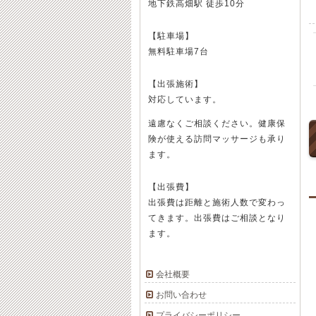
地下鉄高畑駅 徒歩10分
【駐車場】
無料駐車場7台
【出張施術】
対応しています。
遠慮なくご相談ください。健康保
険が使える訪問マッサージも承り
ます。
【出張費】
出張費は距離と施術人数で変わっ
てきます。出張費はご相談となり
ます。
会社概要
お問い合わせ
プライバシーポリシー