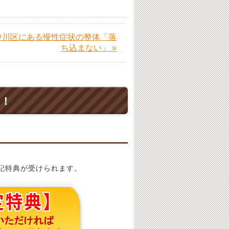
中川区にある慢性症状の整体「落
ち込まない」 »
ト！
記特典が受けられます。