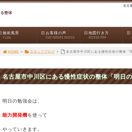
名古
施術風景
お客様の声
地図行き方
FLOW
CUSTOMER'S VOICES
ACCESS MAP
HOME
>
スタッフブログ
>
名古屋市中川区にある慢性症状の整体「
名古屋市中川区にある慢性症状の整体「明日
明日の勉強会は、
能力開発機
を使って
やっていきます。