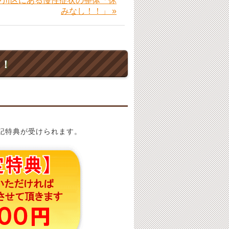
中川区にある慢性症状の整体「休
みなし！！」 »
ト！
記特典が受けられます。