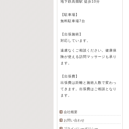
地下鉄高畑駅 徒歩10分
【駐車場】
無料駐車場7台
【出張施術】
対応しています。
遠慮なくご相談ください。健康保
険が使える訪問マッサージも承り
ます。
【出張費】
出張費は距離と施術人数で変わっ
てきます。出張費はご相談となり
ます。
会社概要
お問い合わせ
プライバシーポリシー