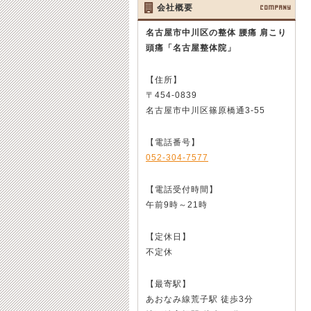
会社概要
COMPANY
名古屋市中川区の整体 腰痛 肩こり
頭痛
「名古屋整体院」
【住所】
〒454-0839
名古屋市中川区篠原橋通3-55
【電話番号】
052-304-7577
【電話受付時間】
午前9時～21時
【定休日】
不定休
【最寄駅】
あおなみ線荒子駅 徒歩3分