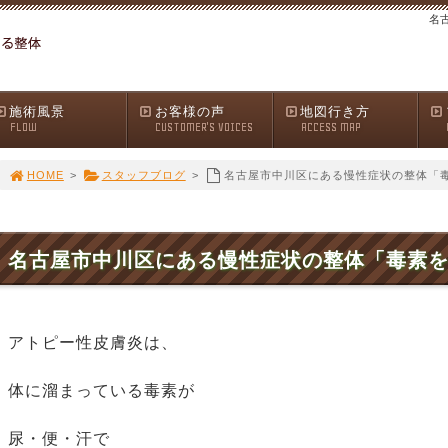
名
施術風景
お客様の声
地図行き方
FLOW
CUSTOMER'S VOICES
ACCESS MAP
HOME
>
スタッフブログ
>
名古屋市中川区にある慢性症状の整体「
名古屋市中川区にある慢性症状の整体「毒素
アトピー性皮膚炎は、
体に溜まっている毒素が
尿・便・汗で