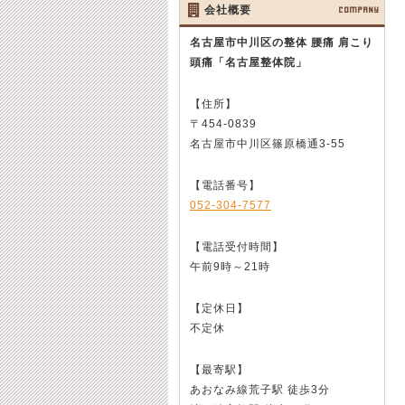
会社概要
COMPANY
名古屋市中川区の整体 腰痛 肩こり
頭痛
「名古屋整体院」
【住所】
〒454-0839
名古屋市中川区篠原橋通3-55
【電話番号】
052-304-7577
【電話受付時間】
午前9時～21時
【定休日】
不定休
【最寄駅】
あおなみ線荒子駅 徒歩3分