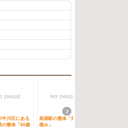
市中川区にある
高畑駅の整体「両肩の
名古屋市中川区
状の整体「60歳
痛み」
慢性症状の整体