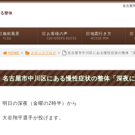
名古屋
施術風景
お客様の声
地図行き方
FLOW
CUSTOMER'S VOICES
ACCESS MAP
HOME
>
スタッフブログ
>
名古屋市中川区にある慢性症状の整体「
名古屋市中川区にある慢性症状の整体「深夜
明日の深夜（金曜の2時半）から
大谷翔平選手が投げます。