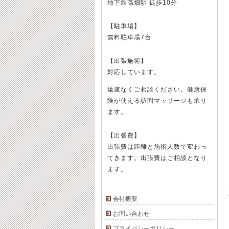
地下鉄高畑駅 徒歩10分
【駐車場】
無料駐車場7台
【出張施術】
対応しています。
遠慮なくご相談ください。健康保
険が使える訪問マッサージも承り
ます。
【出張費】
出張費は距離と施術人数で変わっ
てきます。出張費はご相談となり
ます。
会社概要
お問い合わせ
プライバシーポリシー