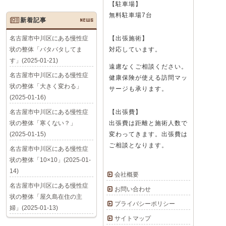
【駐車場】
無料駐車場7台
新着記事
NEWS
名古屋市中川区にある慢性症
【出張施術】
状の整体「バタバタしてま
対応しています。
す」(2025-01-21)
遠慮なくご相談ください。
名古屋市中川区にある慢性症
健康保険が使える訪問マッ
状の整体「大きく変わる」
サージも承ります。
(2025-01-16)
名古屋市中川区にある慢性症
【出張費】
状の整体「寒くない？」
出張費は距離と施術人数で
(2025-01-15)
変わってきます。出張費は
ご相談となります。
名古屋市中川区にある慢性症
状の整体「10×10」(2025-01-
14)
会社概要
名古屋市中川区にある慢性症
お問い合わせ
状の整体「屋久島在住の主
プライバシーポリシー
婦」(2025-01-13)
サイトマップ