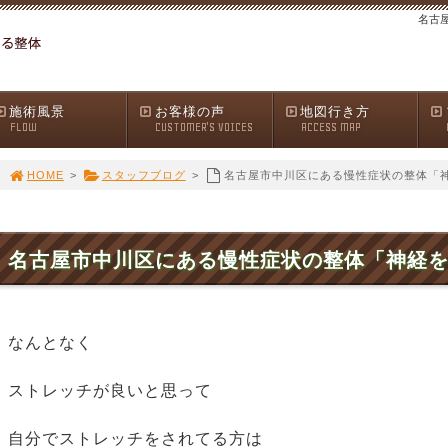
名古
施術風景
お客様の声
地図行き方
FLOW
CUSTOMER'S VOICES
ACCESS MAP
HOME
>
スタッフブログ
>
名古屋市中川区にある慢性症状の整体「
名古屋市中川区にある慢性症状の整体「神経
なんとなく
ストレッチが良いと思って
自分でストレッチをされてる方は