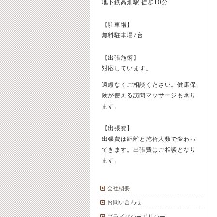
地下鉄高畑駅 徒歩10分
【駐車場】
無料駐車場7台
【出張施術】
対応しています。
遠慮なくご相談ください。健康保
険が使える訪問マッサージも承り
ます。
【出張費】
出張費は距離と施術人数で変わっ
てきます。出張費はご相談となり
ます。
会社概要
お問い合わせ
プライバシーポリシー