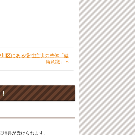
中川区にある慢性症状の整体「健
康意識」 »
ト！
記特典が受けられます。