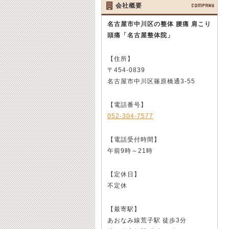
会社概要
COMPANY
名古屋市中川区の整体 腰痛 肩こり
頭痛
「名古屋整体院」
【住所】
〒454-0839
名古屋市中川区篠原橋通3-55
【電話番号】
052-304-7577
【電話受付時間】
午前9時～21時
【定休日】
不定休
【最寄駅】
あおなみ線荒子駅 徒歩3分