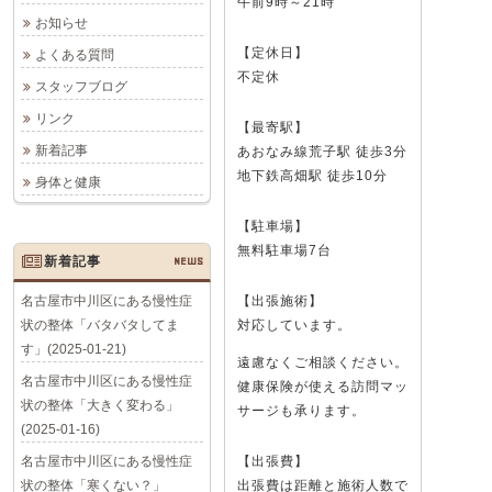
午前9時～21時
お知らせ
【定休日】
よくある質問
不定休
スタッフブログ
リンク
【最寄駅】
新着記事
あおなみ線荒子駅 徒歩3分
地下鉄高畑駅 徒歩10分
身体と健康
【駐車場】
無料駐車場7台
新着記事
NEWS
名古屋市中川区にある慢性症
【出張施術】
状の整体「バタバタしてま
対応しています。
す」(2025-01-21)
遠慮なくご相談ください。
名古屋市中川区にある慢性症
健康保険が使える訪問マッ
状の整体「大きく変わる」
サージも承ります。
(2025-01-16)
名古屋市中川区にある慢性症
【出張費】
状の整体「寒くない？」
出張費は距離と施術人数で