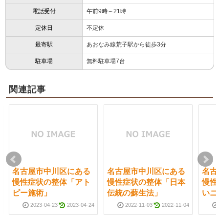
電話受付
午前9時～21時
定休日
不定休
最寄駅
あおなみ線荒子駅から徒歩3分
駐車場
無料駐車場7台
関連記事
名古屋市中川区にある
名古屋市中川区にある
名古
慢性症状の整体「アト
慢性症状の整体「日本
慢性
ピー施術」
伝統の蘇生法」
いニ
2023-04-23
2023-04-24
2022-11-03
2022-11-04