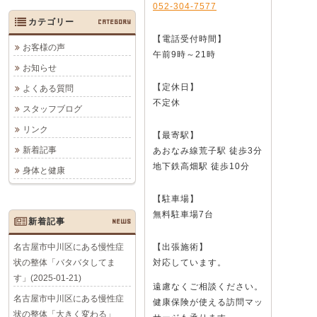
052-304-7577
カテゴリー
CATEGORY
【電話受付時間】
お客様の声
午前9時～21時
お知らせ
【定休日】
よくある質問
不定休
スタッフブログ
リンク
【最寄駅】
新着記事
あおなみ線荒子駅 徒歩3分
地下鉄高畑駅 徒歩10分
身体と健康
【駐車場】
無料駐車場7台
新着記事
NEWS
名古屋市中川区にある慢性症
【出張施術】
状の整体「バタバタしてま
対応しています。
す」(2025-01-21)
遠慮なくご相談ください。
名古屋市中川区にある慢性症
健康保険が使える訪問マッ
状の整体「大きく変わる」