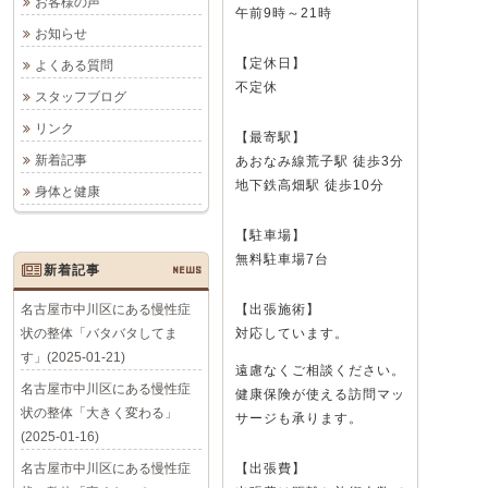
お客様の声
午前9時～21時
お知らせ
【定休日】
よくある質問
不定休
スタッフブログ
リンク
【最寄駅】
新着記事
あおなみ線荒子駅 徒歩3分
地下鉄高畑駅 徒歩10分
身体と健康
【駐車場】
無料駐車場7台
新着記事
NEWS
名古屋市中川区にある慢性症
【出張施術】
状の整体「バタバタしてま
対応しています。
す」(2025-01-21)
遠慮なくご相談ください。
名古屋市中川区にある慢性症
健康保険が使える訪問マッ
状の整体「大きく変わる」
サージも承ります。
(2025-01-16)
名古屋市中川区にある慢性症
【出張費】