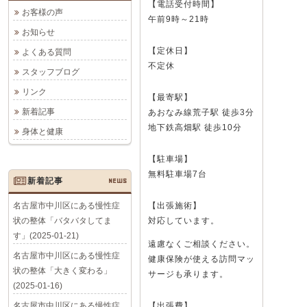
【電話受付時間】
お客様の声
午前9時～21時
お知らせ
【定休日】
よくある質問
不定休
スタッフブログ
リンク
【最寄駅】
新着記事
あおなみ線荒子駅 徒歩3分
地下鉄高畑駅 徒歩10分
身体と健康
【駐車場】
無料駐車場7台
新着記事
NEWS
名古屋市中川区にある慢性症
【出張施術】
状の整体「バタバタしてま
対応しています。
す」(2025-01-21)
遠慮なくご相談ください。
名古屋市中川区にある慢性症
健康保険が使える訪問マッ
状の整体「大きく変わる」
サージも承ります。
(2025-01-16)
名古屋市中川区にある慢性症
【出張費】