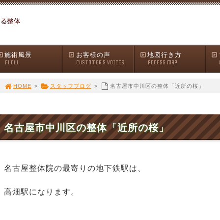
施術風景
お客様の声
地図行き方
FLOW
CUSTOMER'S VOICES
ACCESS MAP
HOME
>
スタッフブログ
>
名古屋市中川区の整体「近所の桜」
名古屋市中川区の整体「近所の桜」
名古屋整体院の最寄りの地下鉄駅は、
高畑駅になります。