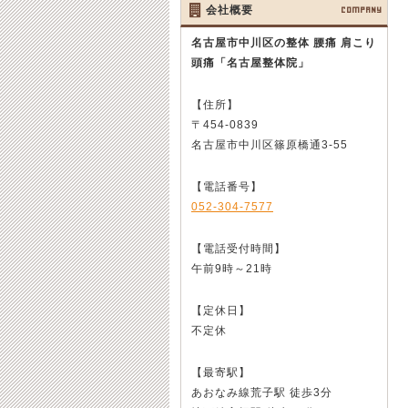
会社概要
COMPANY
名古屋市中川区の整体 腰痛 肩こり
頭痛
「名古屋整体院」
【住所】
〒454-0839
名古屋市中川区篠原橋通3-55
【電話番号】
052-304-7577
【電話受付時間】
午前9時～21時
【定休日】
不定休
【最寄駅】
あおなみ線荒子駅 徒歩3分