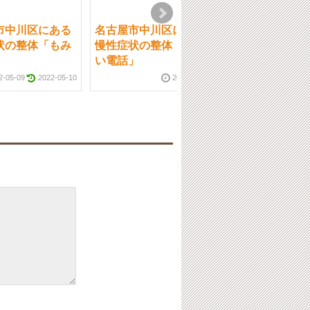
市中川区にある
名古屋市中川区にある
名古屋市中川区
状の整体「もみ
慢性症状の整体「嬉し
慢性症状の整体
」
い電話」
から5月」
2-05-09
2022-05-10
2022-02-23