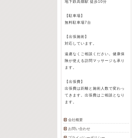
地下鉄高畑駅 徒歩10分
【駐車場】
無料駐車場7台
【出張施術】
対応しています。
遠慮なくご相談ください。健康保
険が使える訪問マッサージも承り
ます。
【出張費】
出張費は距離と施術人数で変わっ
てきます。出張費はご相談となり
ます。
会社概要
お問い合わせ
プライバシーポリシー