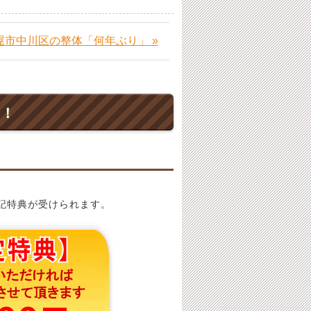
屋市中川区の整体「何年ぶり」 »
ト！
記特典が受けられます。