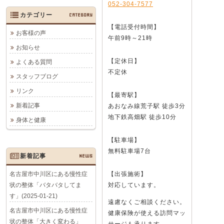
052-304-7577
カテゴリー
CATEGORY
【電話受付時間】
お客様の声
午前9時～21時
お知らせ
【定休日】
よくある質問
不定休
スタッフブログ
リンク
【最寄駅】
新着記事
あおなみ線荒子駅 徒歩3分
地下鉄高畑駅 徒歩10分
身体と健康
【駐車場】
無料駐車場7台
新着記事
NEWS
名古屋市中川区にある慢性症
【出張施術】
状の整体「バタバタしてま
対応しています。
す」(2025-01-21)
遠慮なくご相談ください。
名古屋市中川区にある慢性症
健康保険が使える訪問マッ
状の整体「大きく変わる」