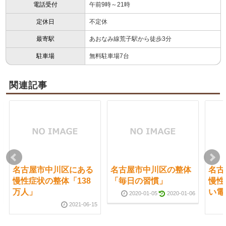
電話受付
午前9時～21時
定休日
不定休
最寄駅
あおなみ線荒子駅から徒歩3分
駐車場
無料駐車場7台
関連記事
名古屋市中川区にある
名古屋市中川区の整体
名古
慢性症状の整体「138
「毎日の習慣」
慢性
万人」
い電
2020-01-05
2020-01-06
2021-06-15