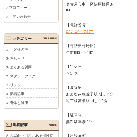
名古屋市中川区篠原橋通3-
プロフィール
55
お問い合わせ
【電話番号】
052-304-7577
カテゴリー
CATEGORY
【電話受付時間】
お客様の声
午前9時～21時
お知らせ
【定休日】
よくある質問
不定休
スタッフブログ
リンク
【最寄駅】
新着記事
あおなみ線荒子駅 徒歩3分
地下鉄高畑駅 徒歩10分
身体と健康
【駐車場】
無料駐車場7台
新着記事
NEWS
名古屋市中川区にある慢性症
【出張施術】